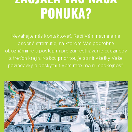
PONUKA?
Neváhajte nás kontaktovať. Radi Vám navrhneme
osobné stretnutie, na ktorom Vás podrobne
oboznámime s postupmi pre zamestnávanie cudzincov
z tretích krajín. Našou prioritou je splniť všetky Vaše
požiadavky a poskytnúť Vám maximálnu spokojnosť.