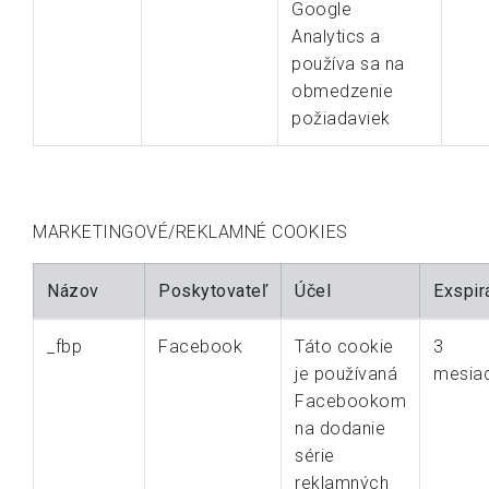
Google
Analytics a
používa sa na
obmedzenie
požiadaviek
MARKETINGOVÉ/REKLAMNÉ COOKIES
Názov
Poskytovateľ
Účel
Exspir
_fbp
Facebook
Táto cookie
3
je používaná
mesia
Facebookom
na dodanie
série
reklamných