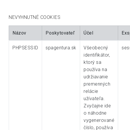
NEVYHNUTNÉ COOKIES
Názov
Poskytovateľ
Účel
Exs
PHPSESSID
spagentura.sk
Všeobecný
ses
identifikátor,
ktorý sa
používa na
udržiavanie
premenných
relácie
užívateľa.
Zvyčajne ide
o náhodne
vygenerované
číslo, používa