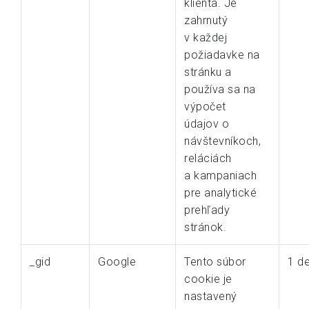
klienta. Je
zahrnutý
v každej
požiadavke na
stránku a
používa sa na
výpočet
údajov o
návštevníkoch,
reláciách
a kampaniach
pre analytické
prehľady
stránok.
_gid
Google
Tento súbor
1 d
cookie je
nastavený