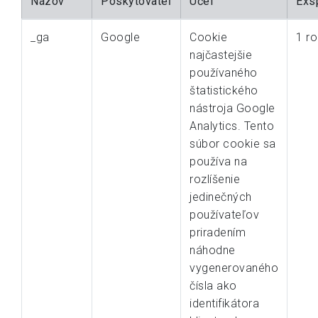
Názov
Poskytovateľ
Účel
Exsp
_ga
Google
Cookie
1 ro
najčastejšie
používaného
štatistického
nástroja Google
Analytics. Tento
súbor cookie sa
používa na
rozlíšenie
jedinečných
používateľov
priradením
náhodne
vygenerovaného
čísla ako
identifikátora