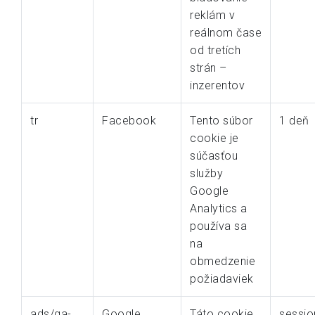
reklám v
reálnom čase
od tretích
strán –
inzerentov
tr
Facebook
Tento súbor
1 deň
cookie je
súčasťou
služby
Google
Analytics a
používa sa
na
obmedzenie
požiadaviek
ads/ga-
Google
Táto cookie
sessio